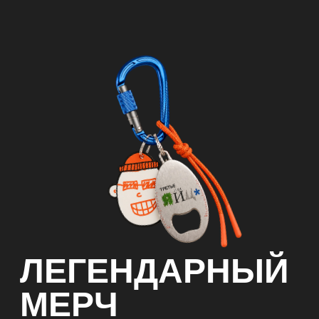
ЛЕГЕНДАРНЫЙ
МЕРЧ
ТРЕТЬЕГО
Для работяг-диджитальщиков
ЯЙЦА
С теми самыми животными
и щепоткой пофигизма сверху
Выбрать