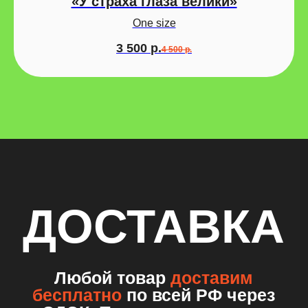
«У страха глаза велики»
Контакты
One size
Наверх
3 500
р.
4 500
р.
thirdegg@yandex.ru
*
деятельность организации Meta Platforms Inc и ее
продуктов Instagram и Facebook запрещена в РФ
О нас
Услуги
Контакты
Данные организации
ИП Гелемей Полина Николаевна
ИНН 253600544446 ОГРНИП
324784700142340
Публичная оферта