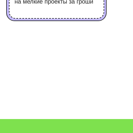
Ь
Я?
Пакет С0 —
оскошный максимум
70 000 ₽