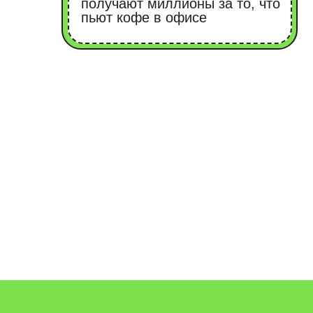
ЧТО
ЗА МЕ
б