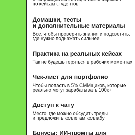
и предложить коллегам коллабу
Бонусы: ИИ-промты для
СММщиков, шаблоны
стратегии и воронок
Прикладные штуки, которые ты можешь
сразу внедрять в работу и упрощать себе
жизнь
Карьерная консультация
с Дашей
Личная встреча на 1,5 часа, где
ты можешь задать любые вопросы
и получить лайфхаки по клиентам,
портфолио, проектам и карьере в целом
Пересборка портфолио в PDF
Переделаем и сверстаем портфолио,
чтобы оно привлекало клиентов
с большим чеком