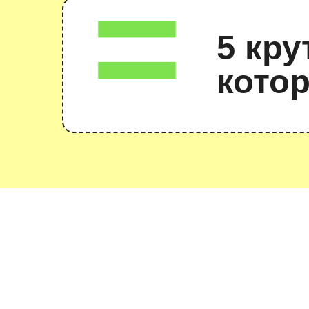
Хватит батрачить за копейки
ГО В ИНКУБ