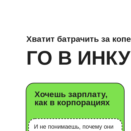
Хочешь зарплату,
как в корпорациях
И не понимаешь, почему они
получают миллионы за то, что
пьют кофе в офисе