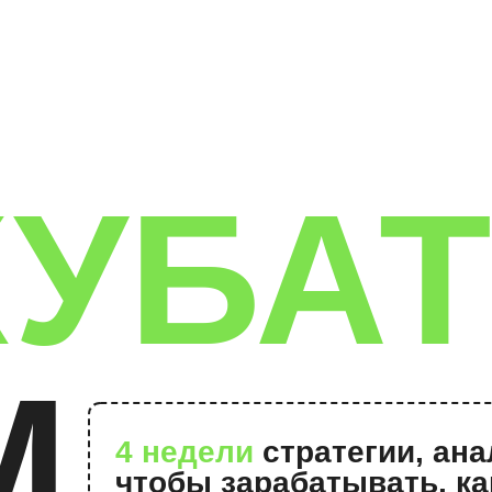
УБАТ
М
4 недели
стратегии, аналитики 
чтобы зарабатывать, как СММщ