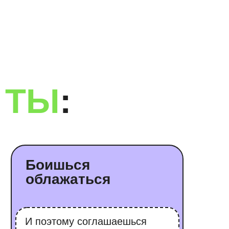
шься
ажаться
тому соглашаешься
лкие проекты за гроши