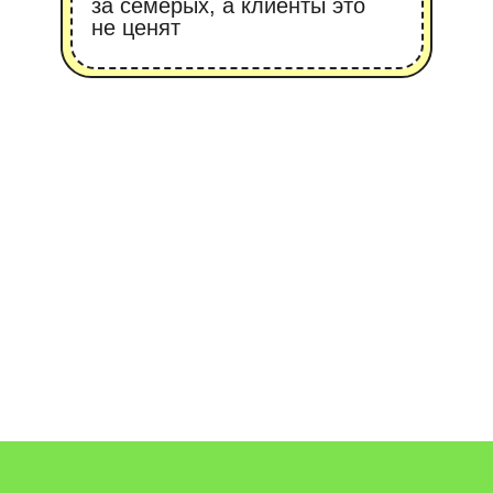
 ТЫ ПОЛУЧИШ
СЯЦ ОБУЧЕНИ
Пакет С1 —
Пакет С2 —
азовый минимум
крепкий середняк
р
50 000 ₽
60 000 ₽