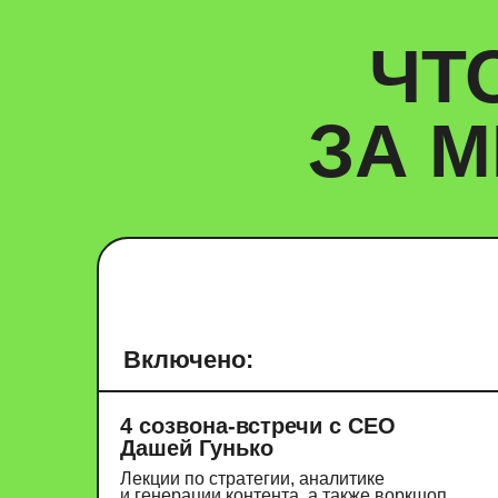
Включено:
4 созвона-встречи с СЕО
Дашей Гунько
Лекции по стратегии, аналитике
и генерации контента, а также воркшоп
по кейсам студентов
Домашки, тесты
и дополнительные материалы
Все, чтобы проверить знания и подсветить,
где нужно поднажать сильнее
Практика на реальных кейсах
Так не будешь теряться в рабочих моментах
Чек-лист для портфолио
Чтобы попасть в 5% СММщиков, которые
реально могут зарабатывать 100к+
Доступ к чату
Место, где можно обсудить треды