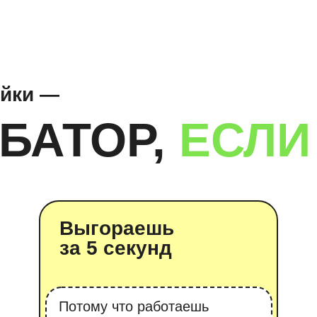
Выгораешь
Бои
за 5 секунд
обл
Потому что работаешь
И поэ
за семерых, а клиенты это
на ме
не ценят