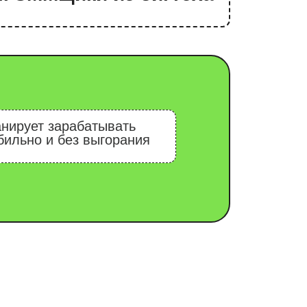
абатывать
з выгорания