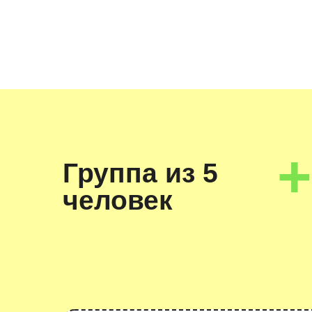
+
Группа из 5
человек
=
5 крут
которым