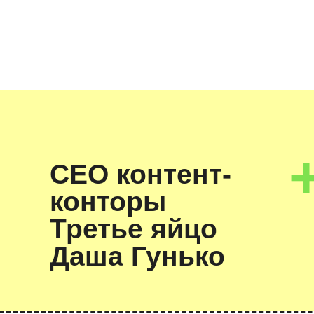
+
СЕО контент-
7
конторы
Третье яйцо
н
Даша Гунько
ейших СММщиков,
 готовы платить от