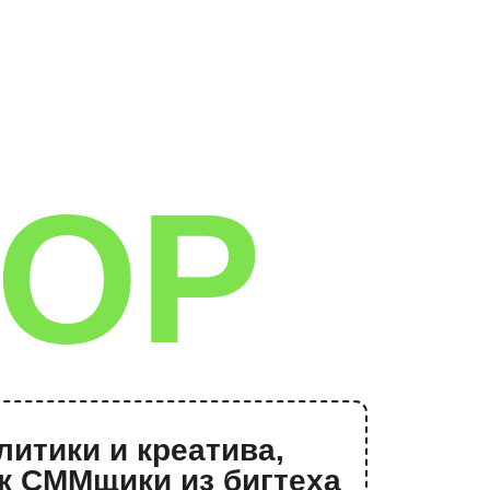
ОР
и креатива,
ики из бигтеха