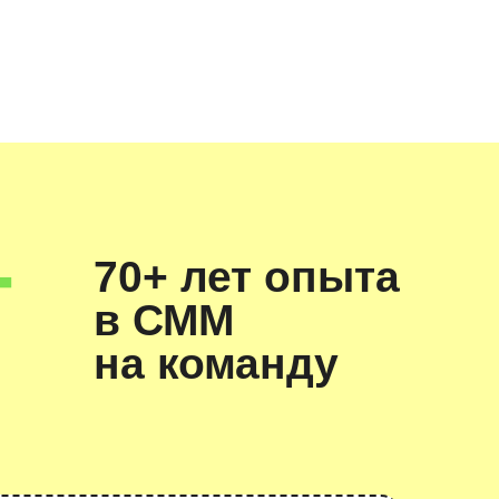
0+ лет опыта
в СММ
а команду
 100к