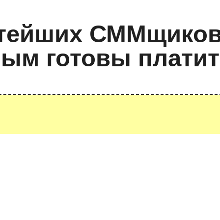
 —
АТОР,
ЕСЛИ Т